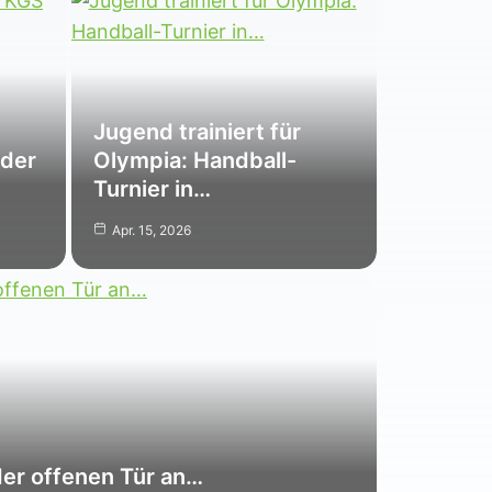
Jugend trainiert für
 der
Olympia: Handball-
Turnier in…
Apr. 15, 2026
der offenen Tür an…