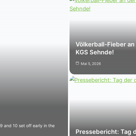
Völkerball-Fieber an
KGS Sehnde!
Mai 5, 2026
and 10 set off early in the
Pressebericht: Tag 